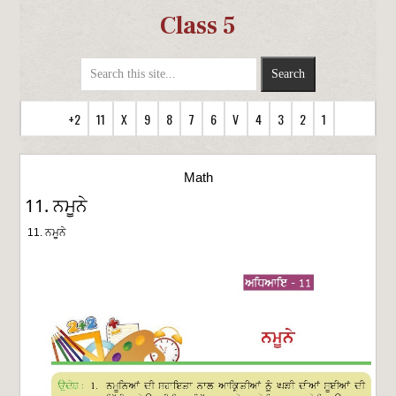
Class 5
+2
11
X
9
8
7
6
V
4
3
2
1
Math
11. ਨਮੂਨੇ
11. ਨਮੂਨੇ