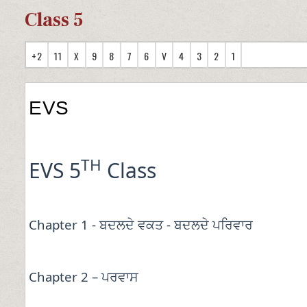
Class 5
+2
11
X
9
8
7
6
V
4
3
2
1
EVS
TH
EVS 5
Class
Chapter 1 -
-
ਬਦਲਦੇ
ਵਕਤ
ਬਦਲਦੇ
ਪਰਿਵਾਰ
Chapter 2 –
ਪਰਵਾਸ