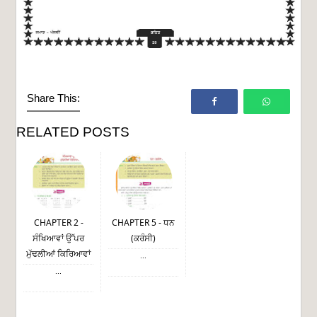
Share This:
RELATED POSTS
CHAPTER 2 -
CHAPTER 5 - ਧਨ
ਸੰਖਿਆਵਾਂ ਉੱਪਰ
(ਕਰੰਸੀ)
ਮੁੱਢਲੀਆਂ ਕਿਰਿਆਵਾਂ
...
...