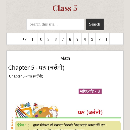
Class 5
+2
11
X
9
8
7
6
V
4
3
2
1
Math
Chapter 5 - ਧਨ (ਕਰੰਸੀ)
Chapter 5 - ਧਨ (ਕਰੰਸੀ)